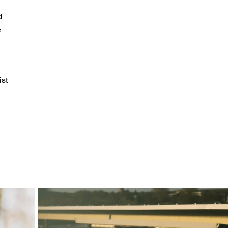
d
e
ist