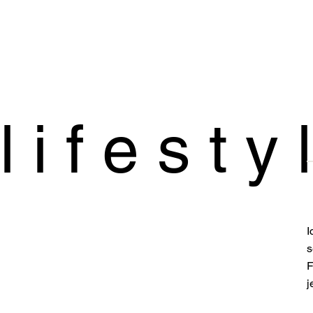
l i f e s t 
I
s
F
j