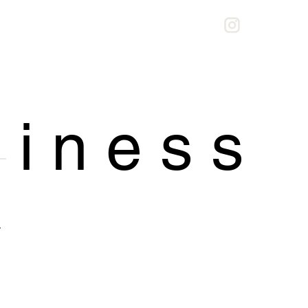
 i n e s s
–