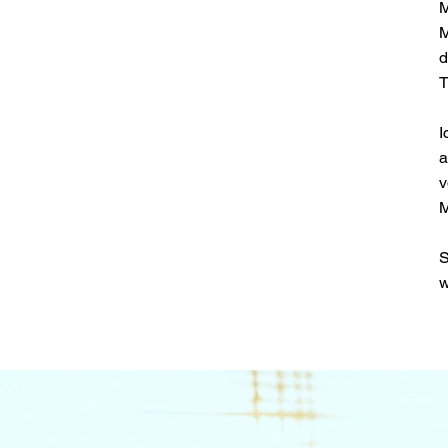
M
M
d
T
I
a
v
M
S
w